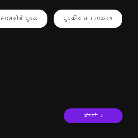
एसएमसीओ चुंबक
चुंबकीय माप उपकरण
और पढ़ें