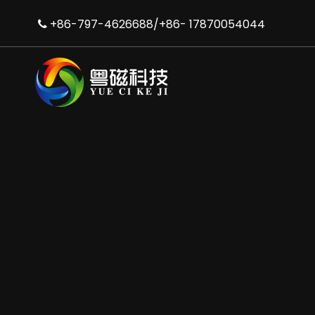
+86-797-4626688/+86- 17870054044
