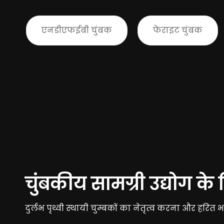
एनडीएफईबी चुंबक
फेराइट चुंबक
चुंबकीय सामग्री उद्योग 
दुर्लभ पृथ्वी स्थायी चुम्बकों का नेतृत्व करना और हरि