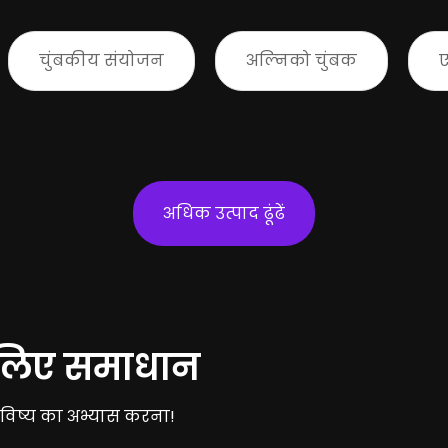
चुंबकीय संयोजन
अल्निको चुंबक
अधिक उत्पाद ढूंढें
के लिए समाधान
त भविष्य का अभ्यास करना!