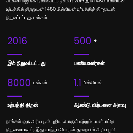
டெக்னாலஜி கோ., லிமிடெட், டிசம்பர் 2016 இல் 1480 மில்லியன்
உற்பத்தித் திறனுடன் 1480 மில்லியன் உற்பத்தித் திறனுடன்
நிறுவப்பட்டது. டன்கள்.
2016
500
+
இல் நிறுவப்பட்டது
பணியாளர்கள்
8000
1.1
டன்கள்
பில்லியன்
உற்பத்தி திறன்
ஆண்டு விற்பனை அளவு
நாங்கள் ஒரு அரிய பூமி புதிய பொருள் மற்றும் பயன்பாட்டு
நிறுவனமாகும், இது காந்தப் பொருள் துறையில் அரிய பூமி